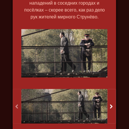
нападений в соседних городах и
посёлках – скорее всего, как раз дело
ПЕТЛЯ НЕСТЕРОВА
рук жителей мирного Струнёво.
2015, исторический, криминал
КРЕМЕНЬ