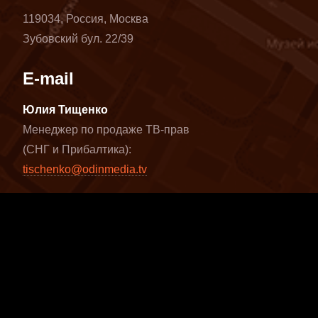
119034, Россия, Москва
Зубовский бул. 22/39
E-mail
Юлия Тищенко
Менеджер по продаже ТВ-прав
(СНГ и Прибалтика):
tischenko@odinmedia.tv
Юлия Мусатова
Глава международного отдела:
musatova@odinmedia.tv
Наши видео
Vimeo