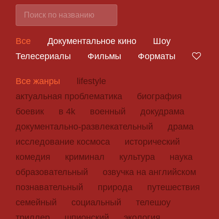
Все
Документальное кино
Шоу
Телесериалы
Фильмы
Форматы
Все жанры
lifestyle
актуальная проблематика
биография
боевик
в 4k
военный
докудрама
документально-развлекательный
драма
исследование космоса
исторический
комедия
криминал
культура
наука
образовательный
озвучка на английском
познавательный
природа
путешествия
семейный
социальный
телешоу
триллер
шпионский
экология