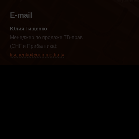
E-mail
Юлия Тищенко
Менеджер по продаже ТВ-прав
(СНГ и Прибалтика):
tischenko@odinmedia.tv
Юлия Мусатова
Глава международного отдела:
musatova@odinmedia.tv
Наши видео
Vimeo