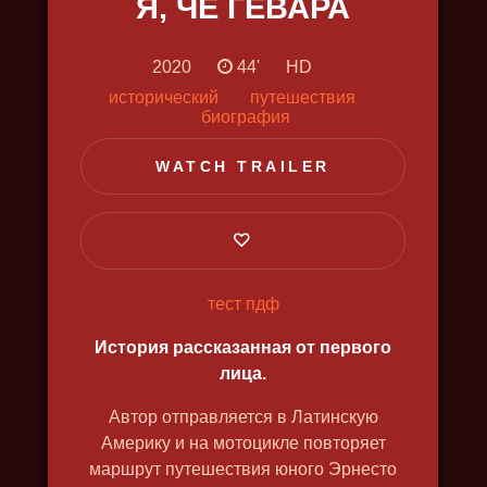
Я, ЧЕ ГЕВАРА
2020
44'
HD
исторический
путешествия
биография
WATCH TRAILER
ЩЁЛКИН. КРЁСТНЫЙ ОТЕЦ
АТОМНОЙ БОМБЫ
2019, исторический, биография,
военный, докудрама, в 4k, озвучка
на английском
тест пдф
История рассказанная от первого
лица.
Автор отправляется в Латинскую
Америку и на мотоцикле повторяет
маршрут путешествия юного Эрнесто